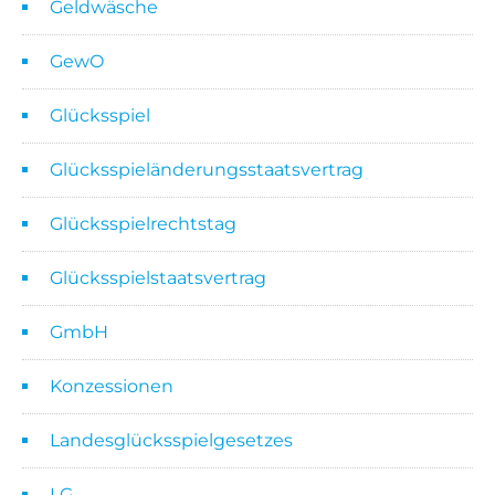
Geldwäsche
GewO
Glücksspiel
Glücksspieländerungsstaatsvertrag
Glücksspielrechtstag
Glücksspielstaatsvertrag
GmbH
Konzessionen
Landesglücksspielgesetzes
LG