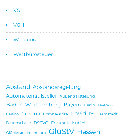
VG
VGH
Werbung
Wettbürosteuer
Abstand
Abstandsregelung
Automatenaufsteller
Außendarstellung
Baden-Württemberg
Bayern
Berlin
BVerwG
Covid-19
Corona
Casino
Corona-Krise
Darmstadt
EuGH
Datenschutz
DSGVO
Erlaubnis
GlüStV
Hessen
Glücksspielrechtstag