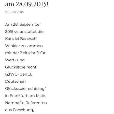
am 28.09.2015!
9. Juni 2015
Am 28. September
2015 veranstaltet die
Kanzlei Benesch
Winkler zusammen
mit der Zeitschrift für
Wett- und
Glücksspielrecht
(ZfWG) den „1.
Deutschen
Glücksspielrechtstag“
in Frankfurt am Main.
Namhafte Referenten
aus Forschung,