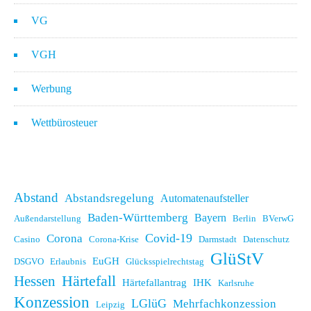
VG
VGH
Werbung
Wettbürosteuer
Abstand
Abstandsregelung
Automatenaufsteller
Baden-Württemberg
Bayern
Außendarstellung
Berlin
BVerwG
Covid-19
Corona
Casino
Corona-Krise
Darmstadt
Datenschutz
GlüStV
EuGH
DSGVO
Erlaubnis
Glücksspielrechtstag
Hessen
Härtefall
Härtefallantrag
IHK
Karlsruhe
Konzession
LGlüG
Mehrfachkonzession
Leipzig