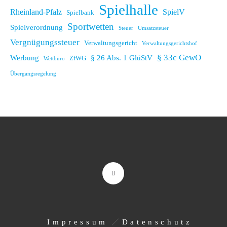
Spielhalle
Rheinland-Pfalz
SpielV
Spielbank
Sportwetten
Spielverordnung
Steuer
Umsatzsteuer
Vergnügungssteuer
Verwaltungsgericht
Verwaltungsgerichtshof
§ 33c GewO
Werbung
§ 26 Abs. 1 GlüStV
ZfWG
Wettbüro
Übergangsregelung
Impressum
Datenschutz