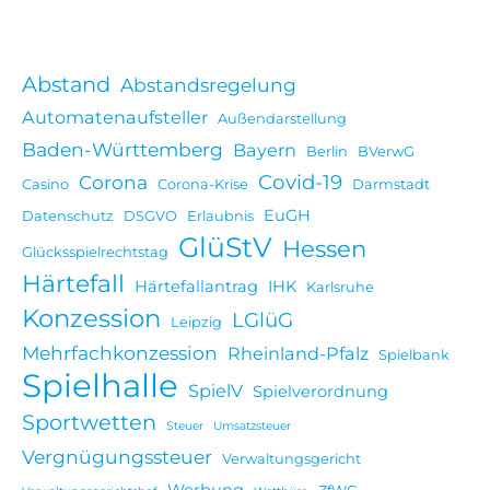
Abstand
Abstandsregelung
Automatenaufsteller
Außendarstellung
Baden-Württemberg
Bayern
Berlin
BVerwG
Covid-19
Corona
Casino
Corona-Krise
Darmstadt
EuGH
Datenschutz
DSGVO
Erlaubnis
GlüStV
Hessen
Glücksspielrechtstag
Härtefall
Härtefallantrag
IHK
Karlsruhe
Konzession
LGlüG
Leipzig
Mehrfachkonzession
Rheinland-Pfalz
Spielbank
Spielhalle
SpielV
Spielverordnung
Sportwetten
Steuer
Umsatzsteuer
Vergnügungssteuer
Verwaltungsgericht
Werbung