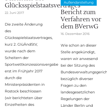
Außendarstellung
Glücksspielstaatsvertrages
Bericht zum
22. Juni 2017
Verfahren vor
Die zweite Änderung
dem BVerwG
des
16. Dezember 2016
Glücksspielstaatsvertrages,
kurz 2. GlüÄndStV,
Wie schon an dieser
wurde nach dem
Stelle angekündigt,
Scheitern der
waren wir anwesend
Sportwettkonzessionsvergabe
bei der Sitzung des
erst im Frühjahr 2017
Bundesverwaltungsgerich
durch die
bezüglich diverser
Ministerpräsidenten in
Fragen zu den
Rostock beschlossen
landesgesetzlichen
(wir berichteten über
Regelungen der
Einzelheiten des
Länder Berlin und