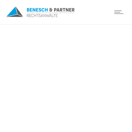
Rheinland-Pfalz