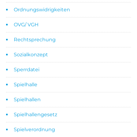
Ordnungswidrigkeiten
OVG/ VGH
Rechtsprechung
Sozialkonzept
Sperrdatei
Spielhalle
Spielhallen
Spielhallengesetz
Spielverordnung