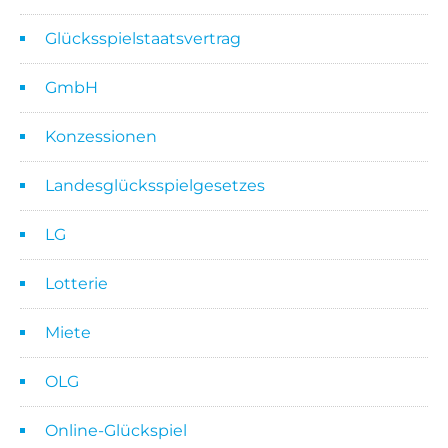
Glücksspielstaatsvertrag
GmbH
Konzessionen
Landesglücksspielgesetzes
LG
Lotterie
Miete
OLG
Online-Glückspiel