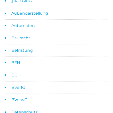
§ 41 LGlüG
Außendarstellung
Automaten
Baurecht
Befristung
BFH
BGH
BVerfG
BVerwG
Datenschutz