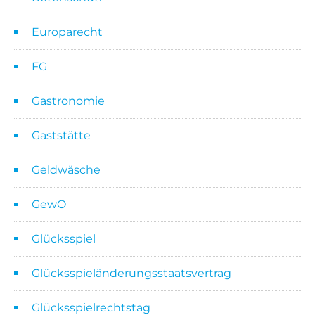
Europarecht
FG
Gastronomie
Gaststätte
Geldwäsche
GewO
Glücksspiel
Glücksspieländerungsstaatsvertrag
Glücksspielrechtstag