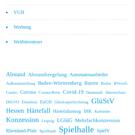
VGH
Werbung
Wettbürosteuer
Abstand
Abstandsregelung
Automatenaufsteller
Baden-Württemberg
Bayern
Außendarstellung
Berlin
BVerwG
Covid-19
Corona
Casino
Corona-Krise
Darmstadt
Datenschutz
GlüStV
EuGH
DSGVO
Erlaubnis
Glücksspielrechtstag
Hessen
Härtefall
Härtefallantrag
IHK
Karlsruhe
Konzession
LGlüG
Mehrfachkonzession
Leipzig
Spielhalle
Rheinland-Pfalz
SpielV
Spielbank