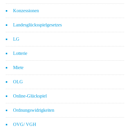
Konzessionen
Landesglücksspielgesetzes
LG
Lotterie
Miete
OLG
Online-Glückspiel
Ordnungswidrigkeiten
OVG/ VGH