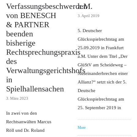
Verfassungsbeschwerden
a.M.
von BENESCH
3. April 2019
& PARTNER
5. Deutscher
beenden
Glücksspielrechtstag am
bisherige
25.09.2019 in Frankfurt
Rechtsprechungspraxis
a.M. Unter dem Titel „Der
des
GlüStV am Scheideweg –
Verwaltungsgerichtshofs
Auseinanderbrechen einer
in
Allianz?“ setzt sich der 5.
Spielhallensachen
Deutsche
3. März 2023
Glücksspielrechtstag am
25. September 2019 in
In zwei von den
Rechtsanwälten Marcus
More
Röll und Dr. Roland