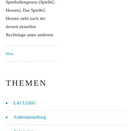
Spielhallengesetz (SpielhG
Hessen). Das SpielhG
Hessen sieht nach der
derzeit aktuellen
Rechtslage unter anderem
More
THEMEN
§ 41 LGlüG
Außendarstellung