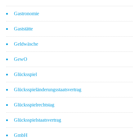
Gastronomie
Gaststätte
Geldwäsche
GewO
Glücksspiel
Glücksspieländerungsstaatsvertrag
Glücksspielrechtstag
Glücksspielstaatsvertrag
GmbH