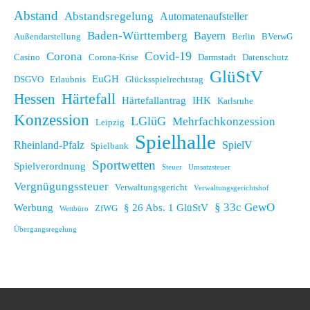
Abstand
Abstandsregelung
Automatenaufsteller
Baden-Württemberg
Bayern
Außendarstellung
Berlin
BVerwG
Covid-19
Corona
Casino
Corona-Krise
Darmstadt
Datenschutz
GlüStV
EuGH
DSGVO
Erlaubnis
Glücksspielrechtstag
Hessen
Härtefall
Härtefallantrag
IHK
Karlsruhe
Konzession
LGlüG
Mehrfachkonzession
Leipzig
Spielhalle
Rheinland-Pfalz
SpielV
Spielbank
Sportwetten
Spielverordnung
Steuer
Umsatzsteuer
Vergnügungssteuer
Verwaltungsgericht
Verwaltungsgerichtshof
§ 33c GewO
Werbung
§ 26 Abs. 1 GlüStV
ZfWG
Wettbüro
Übergangsregelung