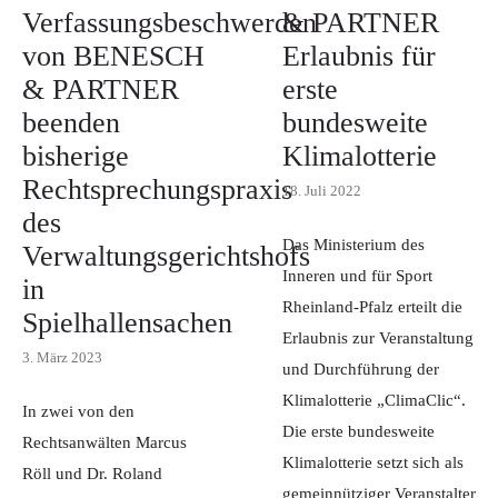
Verfassungsbeschwerden
& PARTNER
von BENESCH
Erlaubnis für
& PARTNER
erste
beenden
bundesweite
bisherige
Klimalotterie
Rechtsprechungspraxis
18. Juli 2022
des
Das Ministerium des
Verwaltungsgerichtshofs
Inneren und für Sport
in
Rheinland-Pfalz erteilt die
Spielhallensachen
Erlaubnis zur Veranstaltung
3. März 2023
und Durchführung der
Klimalotterie „ClimaClic“.
In zwei von den
Die erste bundesweite
Rechtsanwälten Marcus
Klimalotterie setzt sich als
Röll und Dr. Roland
gemeinnütziger Veranstalter