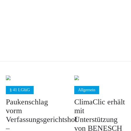
§ 41 LGlüG
Allgemein
Paukenschlag
ClimaClic erhält
vorm
mit
Verfassungsgerichtshof
Unterstützung
–
von BENESCH