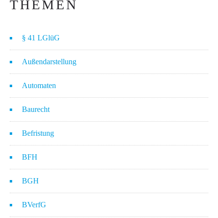
THEMEN
§ 41 LGlüG
Außendarstellung
Automaten
Baurecht
Befristung
BFH
BGH
BVerfG