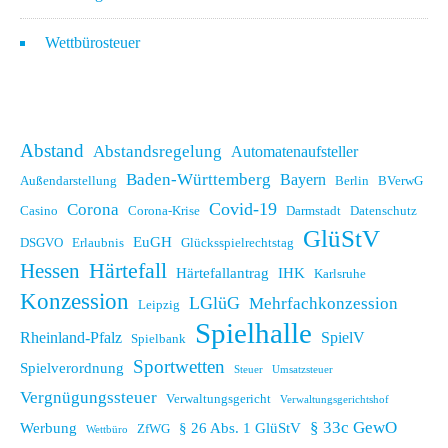
Wettbürosteuer
Abstand
Abstandsregelung
Automatenaufsteller
Baden-Württemberg
Bayern
Außendarstellung
Berlin
BVerwG
Covid-19
Corona
Casino
Corona-Krise
Darmstadt
Datenschutz
GlüStV
EuGH
DSGVO
Erlaubnis
Glücksspielrechtstag
Hessen
Härtefall
Härtefallantrag
IHK
Karlsruhe
Konzession
LGlüG
Mehrfachkonzession
Leipzig
Spielhalle
Rheinland-Pfalz
SpielV
Spielbank
Sportwetten
Spielverordnung
Steuer
Umsatzsteuer
Vergnügungssteuer
Verwaltungsgericht
Verwaltungsgerichtshof
§ 33c GewO
Werbung
§ 26 Abs. 1 GlüStV
ZfWG
Wettbüro