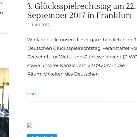
3. Glücksspielrechtstag am 22.
?“
am
September 2017 in Frankfurt
2. Juni 2017
Wir laden alle unsere Leser ganz herzlich zum 3.
Deutschen Glücksspielrechtstag, veranstaltet vo
Zeitschrift für Wett- und Glücksspielrecht (ZfWG
sowie unserer Kanzlei, am 22.09.2017 in die
Räumlichkeiten des Deutschen
More