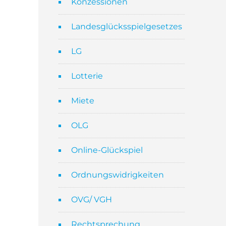
Konzessionen
Landesglücksspielgesetzes
LG
Lotterie
Miete
OLG
Online-Glückspiel
Ordnungswidrigkeiten
OVG/ VGH
Rechtsprechung