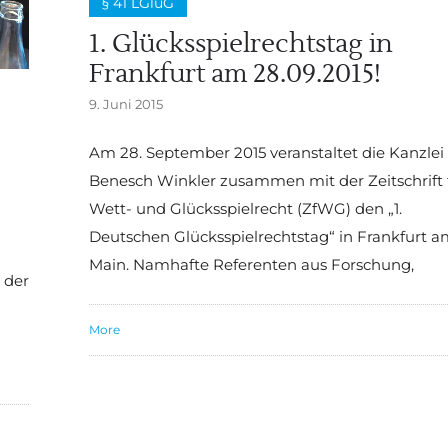
§ 41 LGlüG
1. Glücksspielrechtstag in
Frankfurt am 28.09.2015!
9. Juni 2015
Am 28. September 2015 veranstaltet die Kanzlei
Benesch Winkler zusammen mit der Zeitschrift 
Wett- und Glücksspielrecht (ZfWG) den „1.
Deutschen Glücksspielrechtstag“ in Frankfurt 
Main. Namhafte Referenten aus Forschung,
 der
More