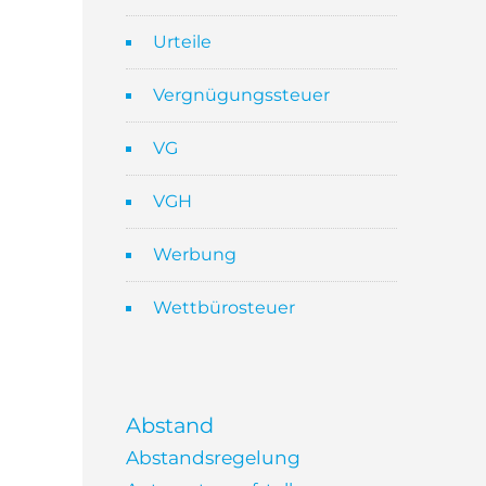
Urteile
Vergnügungssteuer
VG
VGH
Werbung
Wettbürosteuer
Abstand
Abstandsregelung