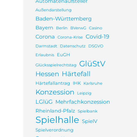
Automatenaufsteller
Außendarstellung
Baden-Württemberg
Bayern
Berlin
BVerwG
Casino
Covid-19
Corona
Corona-Krise
Darmstadt
Datenschutz
DSGVO
EuGH
Erlaubnis
GlüStV
Glücksspielrechtstag
Hessen
Härtefall
Härtefallantrag
IHK
Karlsruhe
Konzession
Leipzig
LGlüG
Mehrfachkonzession
Rheinland-Pfalz
Spielbank
Spielhalle
SpielV
Spielverordnung