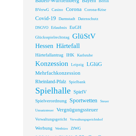
Baden-Württemberg
Bayern
Berlin
Corona
BVerwG
Casino
Corona-Krise
Covid-19
Darmstadt
Datenschutz
EuGH
DSGVO
Erlaubnis
GlüStV
Glücksspielrechtstag
Hessen
Härtefall
Härtefallantrag
IHK
Karlsruhe
Konzession
LGlüG
Leipzig
Mehrfachkonzession
Rheinland-Pfalz
Spielbank
Spielhalle
SpielV
Sportwetten
Spielverordnung
Steuer
Vergnügungssteuer
Umsatzsteuer
Verwaltungsgericht
Verwaltungsgerichtshof
Werbung
ZfWG
Wettbüro