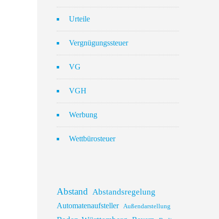
Urteile
Vergnügungssteuer
VG
VGH
Werbung
Wettbürosteuer
Abstand
Abstandsregelung
Automatenaufsteller
Außendarstellung