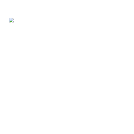
+49(0)761 - 47997-0
info@benesch.de
HOME
G