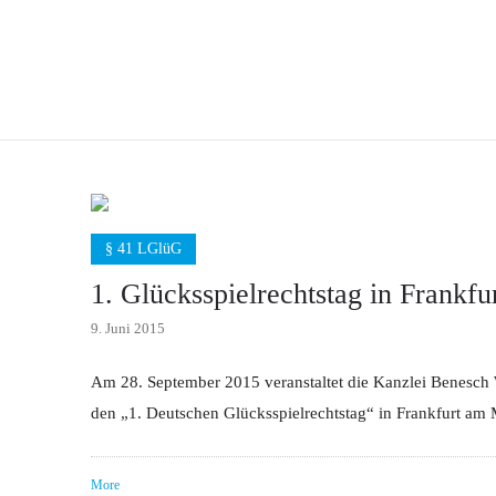
§ 41 LGlüG
1. Glücksspielrechtstag in Frankf
9. Juni 2015
Am 28. September 2015 veranstaltet die Kanzlei Benesch 
den „1. Deutschen Glücksspielrechtstag“ in Frankfurt am
More