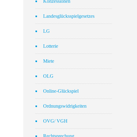
Konzessionen
Landesglücksspielgesetzes
LG
Lotterie
Miete
OLG
Online-Glückspiel
Ordnungswidrigkeiten
OVG/ VGH
Rechtsprechung