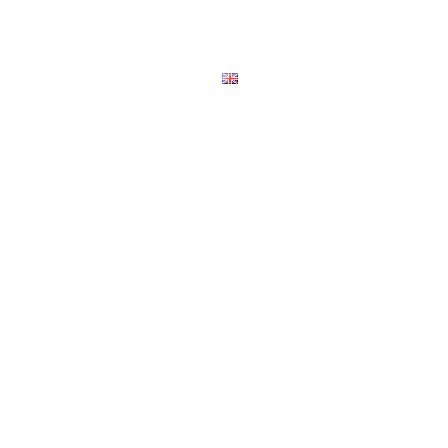
STANDORTE
KARRIERE