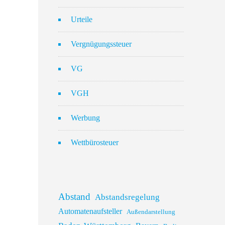
Urteile
Vergnügungssteuer
VG
VGH
Werbung
Wettbürosteuer
Abstand
Abstandsregelung
Automatenaufsteller
Außendarstellung