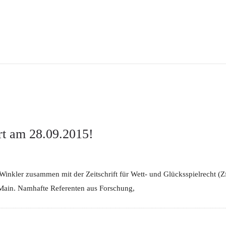
urt am 28.09.2015!
Winkler zusammen mit der Zeitschrift für Wett- und Glücksspielrecht 
 Main. Namhafte Referenten aus Forschung,