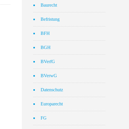
Baurecht
Befristung
BFH
BGH
BVerfG
BVerwG
Datenschutz
Europarecht
FG