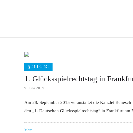
§ 41 LGlüG
1. Glücksspielrechtstag in Frankf
9. Juni 2015
Am 28. September 2015 veranstaltet die Kanzlei Benesch 
den „1. Deutschen Glücksspielrechtstag“ in Frankfurt am
More