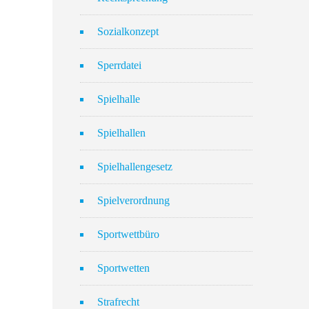
Sozialkonzept
Sperrdatei
Spielhalle
Spielhallen
Spielhallengesetz
Spielverordnung
Sportwettbüro
Sportwetten
Strafrecht