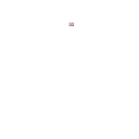
STANDORTE
KARRIERE