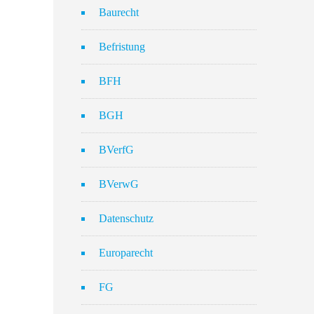
Baurecht
Befristung
BFH
BGH
BVerfG
BVerwG
Datenschutz
Europarecht
FG