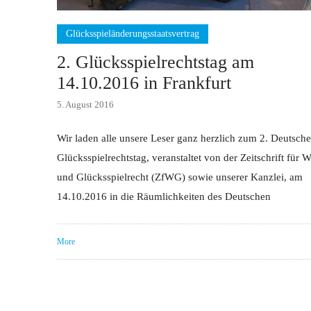
Glücksspieländerungsstaatsvertrag
2. Glücksspielrechtstag am
14.10.2016 in Frankfurt
5. August 2016
Wir laden alle unsere Leser ganz herzlich zum 2. Deutsch
Glücksspielrechtstag, veranstaltet von der Zeitschrift für W
und Glücksspielrecht (ZfWG) sowie unserer Kanzlei, am
14.10.2016 in die Räumlichkeiten des Deutschen
More