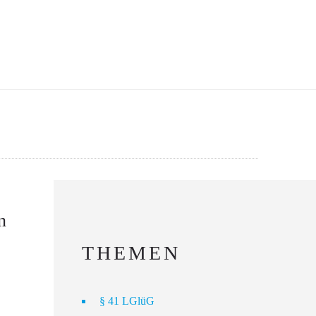
n
THEMEN
§ 41 LGlüG