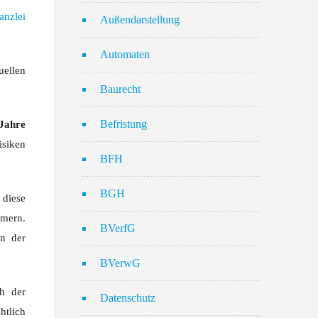
anzlei
Außendarstellung
Automaten
uellen
Baurecht
Befristung
Jahre
isiken
BFH
BGH
 diese
hmern.
BVerfG
en der
BVerwG
ch der
Datenschutz
htlich