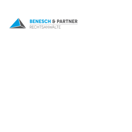
+49(0)761 - 47997-0
info@benesch.de
HOME
Antragstellung und die
un