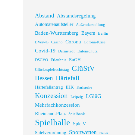
Abstand
Abstandsregelung
Automatenaufsteller
Außendarstellung
Baden-Württemberg
Bayern
Berlin
Corona
BVerwG
Casino
Corona-Krise
Covid-19
Darmstadt
Datenschutz
EuGH
DSGVO
Erlaubnis
GlüStV
Glücksspielrechtstag
Hessen
Härtefall
Härtefallantrag
IHK
Karlsruhe
Konzession
LGlüG
Leipzig
Mehrfachkonzession
Rheinland-Pfalz
Spielbank
Spielhalle
SpielV
Sportwetten
Spielverordnung
Steuer