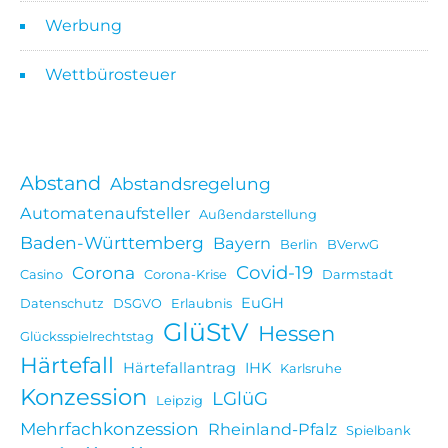
Werbung
Wettbürosteuer
Abstand
Abstandsregelung
Automatenaufsteller
Außendarstellung
Baden-Württemberg
Bayern
Berlin
BVerwG
Covid-19
Corona
Casino
Corona-Krise
Darmstadt
EuGH
Datenschutz
DSGVO
Erlaubnis
GlüStV
Hessen
Glücksspielrechtstag
Härtefall
Härtefallantrag
IHK
Karlsruhe
Konzession
LGlüG
Leipzig
Mehrfachkonzession
Rheinland-Pfalz
Spielbank