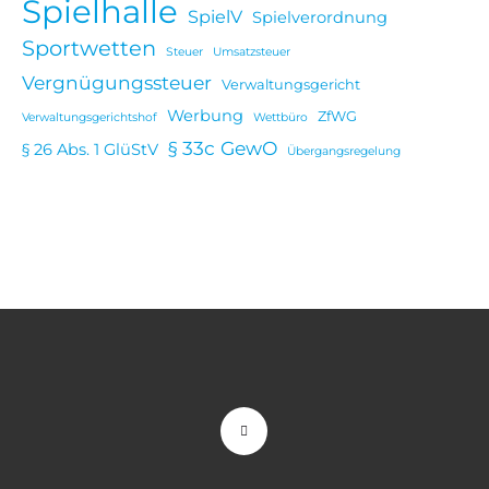
Spielhalle
SpielV
Spielverordnung
Sportwetten
Steuer
Umsatzsteuer
Vergnügungssteuer
Verwaltungsgericht
Werbung
ZfWG
Verwaltungsgerichtshof
Wettbüro
§ 33c GewO
§ 26 Abs. 1 GlüStV
Übergangsregelung