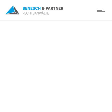
Scheitern des
Glücksspielstaatsvertrages