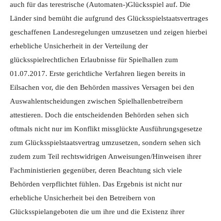
auch für das terestrische (Automaten-)Glücksspiel auf. Die
Länder sind bemüht die aufgrund des Glücksspielstaatsvertrages
geschaffenen Landesregelungen umzusetzen und zeigen hierbei
erhebliche Unsicherheit in der Verteilung der
glücksspielrechtlichen Erlaubnisse für Spielhallen zum
01.07.2017. Erste gerichtliche Verfahren liegen bereits in
Eilsachen vor, die den Behörden massives Versagen bei den
Auswahlentscheidungen zwischen Spielhallenbetreibern
attestieren. Doch die entscheidenden Behörden sehen sich
oftmals nicht nur im Konflikt missglückte Ausführungsgesetze
zum Glücksspielstaatsvertrag umzusetzen, sondern sehen sich
zudem zum Teil rechtswidrigen Anweisungen/Hinweisen ihrer
Fachministierien gegenüber, deren Beachtung sich viele
Behörden verpflichtet fühlen. Das Ergebnis ist nicht nur
erhebliche Unsicherheit bei den Betreibern von
Glücksspielangeboten die um ihre und die Existenz ihrer