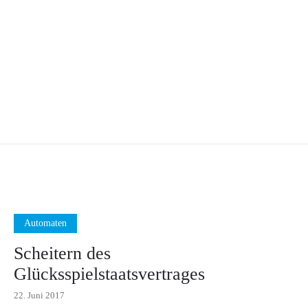
Automaten
Scheitern des
Glücksspielstaatsvertrages
22. Juni 2017