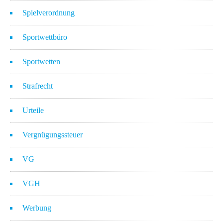
Spielverordnung
Sportwettbüro
Sportwetten
Strafrecht
Urteile
Vergnügungssteuer
VG
VGH
Werbung