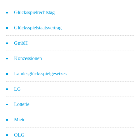
Glücksspielrechtstag
Glücksspielstaatsvertrag
GmbH
Konzessionen
Landesglücksspielgesetzes
LG
Lotterie
Miete
OLG