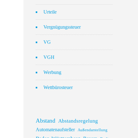
Urteile
Vergnügungssteuer
VG
VGH
Werbung
Wettbürosteuer
Abstand
Abstandsregelung
Automatenaufsteller
Außendarstellung