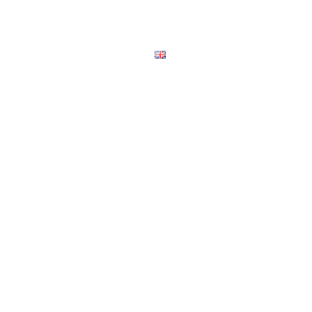
STANDORTE
KARRIERE