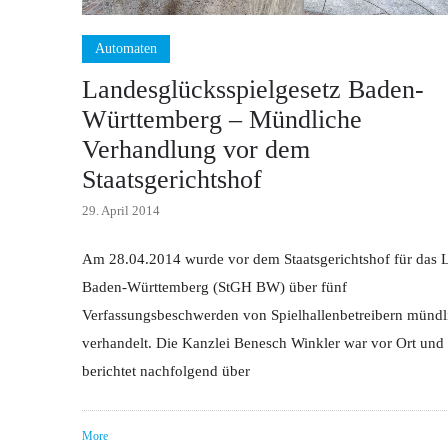
Automaten
Landesglücksspielgesetz Baden-
Württemberg – Mündliche
Verhandlung vor dem
Staatsgerichtshof
29. April 2014
Am 28.04.2014 wurde vor dem Staatsgerichtshof für das 
Baden-Württemberg (StGH BW) über fünf
Verfassungsbeschwerden von Spielhallenbetreibern mündl
verhandelt. Die Kanzlei Benesch Winkler war vor Ort und
berichtet nachfolgend über
More