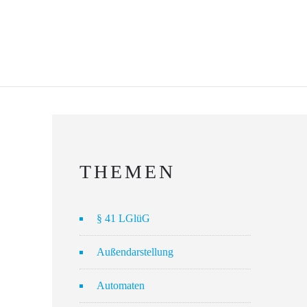
THEMEN
§ 41 LGlüG
Außendarstellung
Automaten