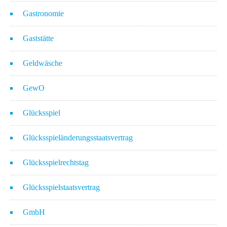
Gastronomie
Gaststätte
Geldwäsche
GewO
Glücksspiel
Glücksspieländerungsstaatsvertrag
Glücksspielrechtstag
Glücksspielstaatsvertrag
GmbH