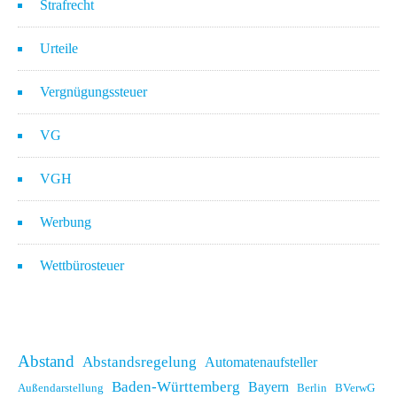
Strafrecht
Urteile
Vergnügungssteuer
VG
VGH
Werbung
Wettbürosteuer
Abstand
Abstandsregelung
Automatenaufsteller
Baden-Württemberg
Bayern
Außendarstellung
Berlin
BVerwG