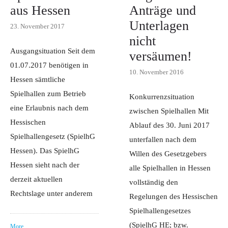
aus Hessen
Anträge und
Unterlagen
23. November 2017
nicht
Ausgangsituation Seit dem
versäumen!
01.07.2017 benötigen in
10. November 2016
Hessen sämtliche
Spielhallen zum Betrieb
Konkurrenzsituation
eine Erlaubnis nach dem
zwischen Spielhallen Mit
Hessischen
Ablauf des 30. Juni 2017
Spielhallengesetz (SpielhG
unterfallen nach dem
Hessen). Das SpielhG
Willen des Gesetzgebers
Hessen sieht nach der
alle Spielhallen in Hessen
derzeit aktuellen
vollständig den
Rechtslage unter anderem
Regelungen des Hessischen
Spielhallengesetzes
(SpielhG HE; bzw.
More