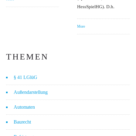
HessSpielHG). D.h.
More
THEMEN
§ 41 LGlüG
Außendarstellung
Automaten
Baurecht