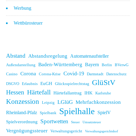
Werbung
Wettbürosteuer
Abstand
Abstandsregelung
Automatenaufsteller
Baden-Württemberg
Bayern
Außendarstellung
Berlin
BVerwG
Covid-19
Corona
Casino
Corona-Krise
Darmstadt
Datenschutz
GlüStV
EuGH
DSGVO
Erlaubnis
Glücksspielrechtstag
Hessen
Härtefall
Härtefallantrag
IHK
Karlsruhe
Konzession
LGlüG
Mehrfachkonzession
Leipzig
Spielhalle
Rheinland-Pfalz
SpielV
Spielbank
Sportwetten
Spielverordnung
Steuer
Umsatzsteuer
Vergnügungssteuer
Verwaltungsgericht
Verwaltungsgerichtshof