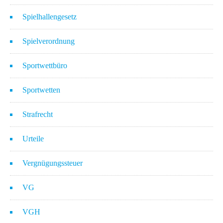
Spielhallengesetz
Spielverordnung
Sportwettbüro
Sportwetten
Strafrecht
Urteile
Vergnügungssteuer
VG
VGH