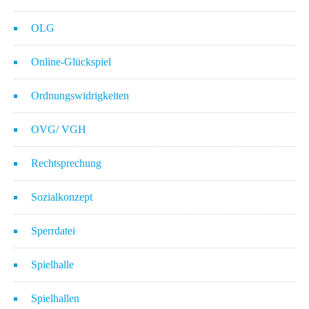
OLG
Online-Glückspiel
Ordnungswidrigkeiten
OVG/ VGH
Rechtsprechung
Sozialkonzept
Sperrdatei
Spielhalle
Spielhallen