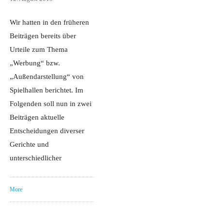
Wir hatten in den früheren
Beiträgen bereits über
Urteile zum Thema
„Werbung“ bzw.
„Außendarstellung“ von
Spielhallen berichtet. Im
Folgenden soll nun in zwei
Beiträgen aktuelle
Entscheidungen diverser
Gerichte und
unterschiedlicher
More