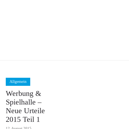
Allgemein
Werbung &
Spielhalle –
Neue Urteile
2015 Teil 1
12. August 2015