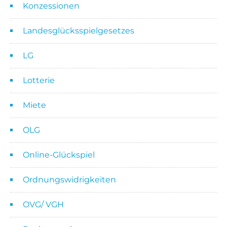
Konzessionen
Landesglücksspielgesetzes
LG
Lotterie
Miete
OLG
Online-Glückspiel
Ordnungswidrigkeiten
OVG/ VGH