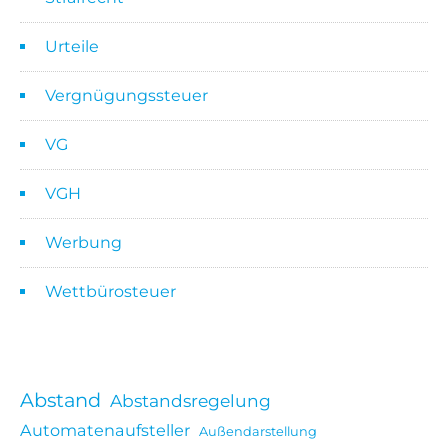
Urteile
Vergnügungssteuer
VG
VGH
Werbung
Wettbürosteuer
Abstand
Abstandsregelung
Automatenaufsteller
Außendarstellung