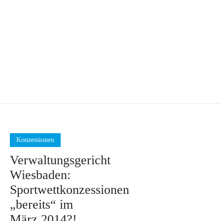
Konzessionen
Verwaltungsgericht
Wiesbaden:
Sportwettkonzessionen
„bereits“ im
März 2014?!