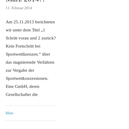
11. Februar 2014
Am 25.11.2013 berichteten
wir unter dem Titel „1
Schritt voran und 2 zurück?
Kein Fortschritt bei
Sportwettlizenzen.“ über
das stagnierende Verfahren
zur Vergabe der
Sportwettkonzessionen.
Eine GmbH, deren
Gesellschafter die
More