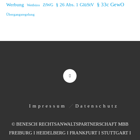
§ 33c GewO
Werbung
§ 26 Abs. 1 GlüStV
ZfWG
Wettbüro
Übergangsregelung
Impressum
Datenschutz
© BENESCH RECHTSANWALTSPARTNERSCHAFT MBB
FREIBURG I HEIDELBERG I FRANKFURT I STUTTGART I