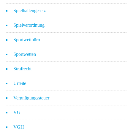
Spielhallengesetz
Spielverordnung
Sportwettbüro
Sportwetten
Strafrecht
Urteile
Vergnügungssteuer
VG
VGH