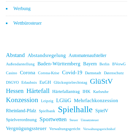
Werbung
Wettbürosteuer
Abstand
Abstandsregelung
Automatenaufsteller
Baden-Württemberg
Bayern
Außendarstellung
Berlin
BVerwG
Covid-19
Corona
Casino
Corona-Krise
Darmstadt
Datenschutz
GlüStV
EuGH
DSGVO
Erlaubnis
Glücksspielrechtstag
Hessen
Härtefall
Härtefallantrag
IHK
Karlsruhe
Konzession
LGlüG
Mehrfachkonzession
Leipzig
Spielhalle
Rheinland-Pfalz
SpielV
Spielbank
Sportwetten
Spielverordnung
Steuer
Umsatzsteuer
Vergnügungssteuer
Verwaltungsgericht
Verwaltungsgerichtshof