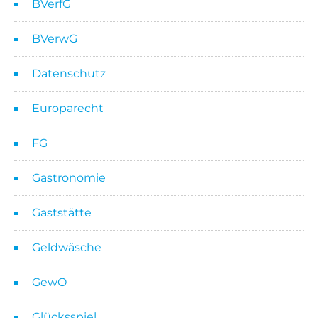
BVerfG
BVerwG
Datenschutz
Europarecht
FG
Gastronomie
Gaststätte
Geldwäsche
GewO
Glücksspiel