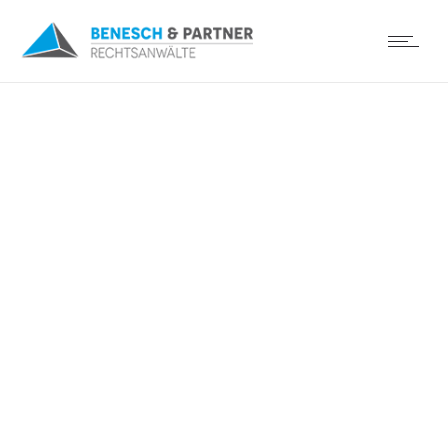
Oberverwaltungsgericht
Niedersachsen