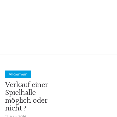
Allgemein
Verkauf einer
Spielhalle –
möglich oder
nicht ?
11. März 2014