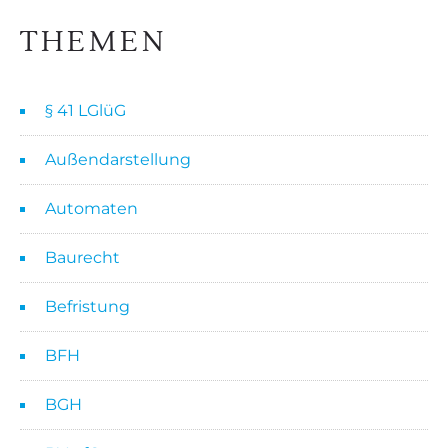
THEMEN
§ 41 LGlüG
Außendarstellung
Automaten
Baurecht
Befristung
BFH
BGH