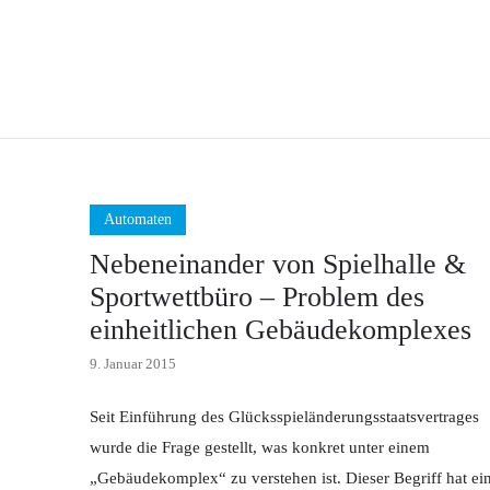
Automaten
Nebeneinander von Spielhalle &
Sportwettbüro – Problem des
einheitlichen Gebäudekomplexes
9. Januar 2015
Seit Einführung des Glücksspieländerungsstaatsvertrages
wurde die Frage gestellt, was konkret unter einem
„Gebäudekomplex“ zu verstehen ist. Dieser Begriff hat ei