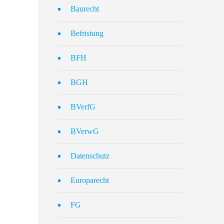
Baurecht
Befristung
BFH
BGH
BVerfG
BVerwG
Datenschutz
Europarecht
FG