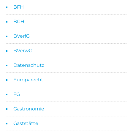
BFH
BGH
BVerfG
BVerwG
Datenschutz
Europarecht
FG
Gastronomie
Gaststätte