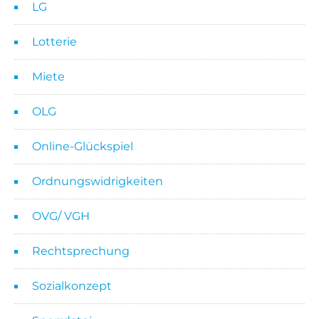
LG
Lotterie
Miete
OLG
Online-Glückspiel
Ordnungswidrigkeiten
OVG/ VGH
Rechtsprechung
Sozialkonzept