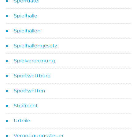
Sperrdatei
Spielhalle
Spielhallen
Spielhallengesetz
Spielverordnung
Sportwettbüro
Sportwetten
Strafrecht
Urteile
Vergnügungssteuer