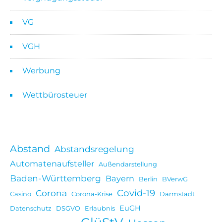
VG
VGH
Werbung
Wettbürosteuer
Abstand
Abstandsregelung
Automatenaufsteller
Außendarstellung
Baden-Württemberg
Bayern
Berlin
BVerwG
Covid-19
Corona
Casino
Corona-Krise
Darmstadt
EuGH
Datenschutz
DSGVO
Erlaubnis