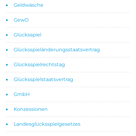
Geldwäsche
GewO
Glücksspiel
Glücksspieländerungsstaatsvertrag
Glücksspielrechtstag
Glücksspielstaatsvertrag
GmbH
Konzessionen
Landesglücksspielgesetzes