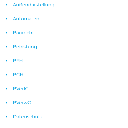
Außendarstellung
Automaten
Baurecht
Befristung
BFH
BGH
BVerfG
BVerwG
Datenschutz