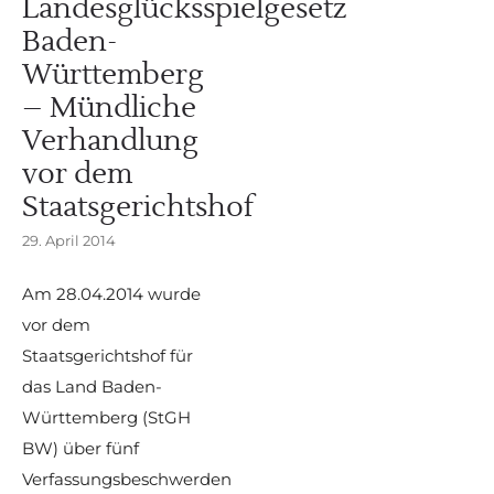
Landesglücksspielgesetz
Baden-
Württemberg
– Mündliche
Verhandlung
vor dem
Staatsgerichtshof
29. April 2014
Am 28.04.2014 wurde
vor dem
Staatsgerichtshof für
das Land Baden-
Württemberg (StGH
BW) über fünf
Verfassungsbeschwerden