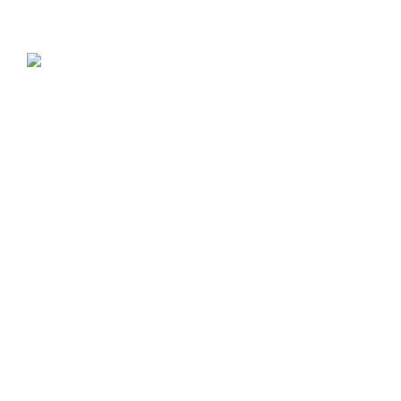
+49(0)761 - 47997-0
info@benesch.de
HOME