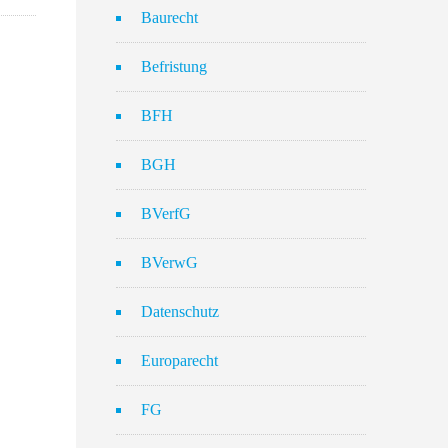
Baurecht
Befristung
BFH
BGH
BVerfG
BVerwG
Datenschutz
Europarecht
FG