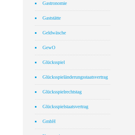
Gastronomie
Gaststätte
Geldwäsche
GewO
Glücksspiel
Glücksspieländerungsstaatsvertrag
Glücksspielrechtstag
Glücksspielstaatsvertrag
GmbH