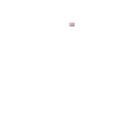
STANDORTE
KARRIERE