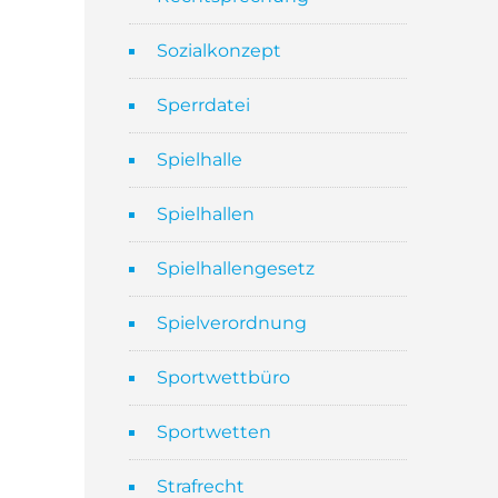
Sozialkonzept
Sperrdatei
Spielhalle
Spielhallen
Spielhallengesetz
Spielverordnung
Sportwettbüro
Sportwetten
Strafrecht