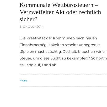
Kommunale Wettbürosteuern –
Verzweifelter Akt oder rechtlich
sicher?
8. Oktober 2014
Die Kreativität der Kommunen nach neuen
Einnahmemöglichkeiten scheint unbegrenzt.
„Spielen macht süchtig. Deshalb brauchen wir ei
Steuer, um diese Sucht zu bekämpfen!“ So hört
es Land auf, Land ab
More