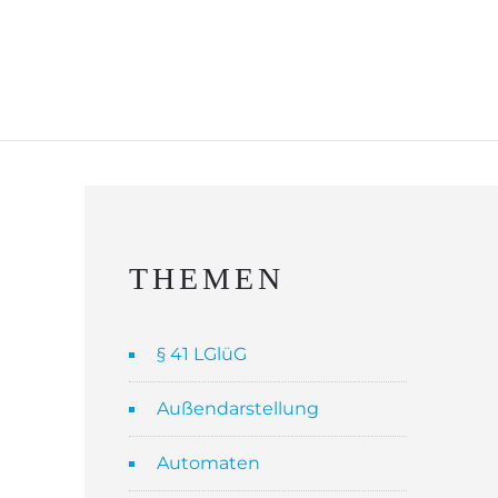
THEMEN
§ 41 LGlüG
Außendarstellung
Automaten