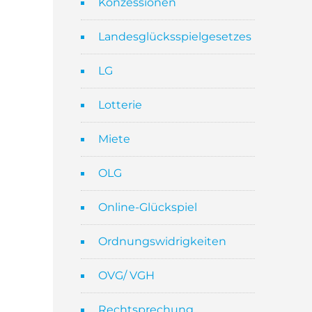
Konzessionen
Landesglücksspielgesetzes
LG
Lotterie
Miete
OLG
Online-Glückspiel
Ordnungswidrigkeiten
OVG/ VGH
Rechtsprechung