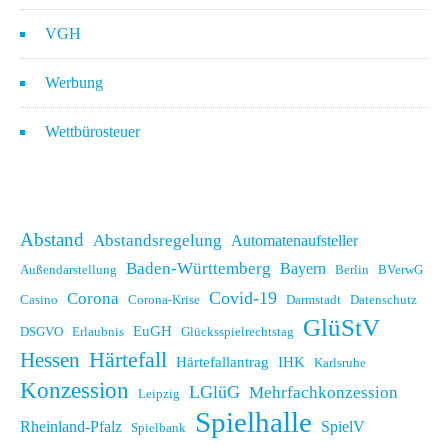
VGH
Werbung
Wettbürosteuer
Abstand
Abstandsregelung
Automatenaufsteller
Baden-Württemberg
Bayern
Außendarstellung
Berlin
BVerwG
Covid-19
Corona
Casino
Corona-Krise
Darmstadt
Datenschutz
GlüStV
EuGH
DSGVO
Erlaubnis
Glücksspielrechtstag
Hessen
Härtefall
Härtefallantrag
IHK
Karlsruhe
Konzession
LGlüG
Mehrfachkonzession
Leipzig
Spielhalle
Rheinland-Pfalz
SpielV
Spielbank