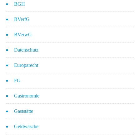
BGH
BVerfG
BVerwG
Datenschutz
Europarecht
FG
Gastronomie
Gaststätte
Geldwäsche