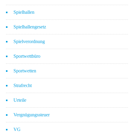
Spielhallen
Spielhallengesetz
Spielverordnung
Sportwettbüro
Sportwetten
Strafrecht
Urteile
Vergnügungssteuer
VG