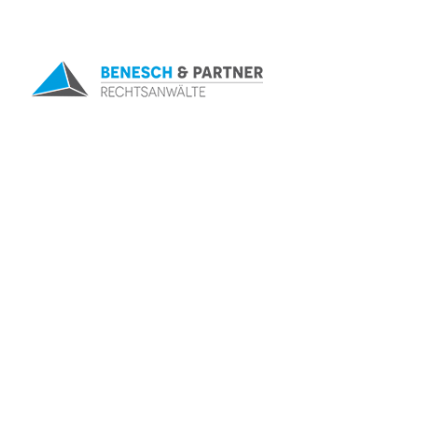
+49(0)761 - 47997-0
info@benesch.de
HOME
SO