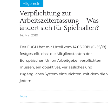
Allgemein
Verpflichtung zur
Arbeitszeiterfassung – Was
ändert sich für Spielhallen?
14. Mai 2019
Der EuGH hat mit Urteil vom 14.05.2019 (C-55/18)
festgestellt, dass die Mitgliedstaaten der
Europäischen Union Arbeitgeber verpflichten
müssen, ein objektives, verlässliches und
zugängliches System einzurichten, mit dem die 
jedem
More