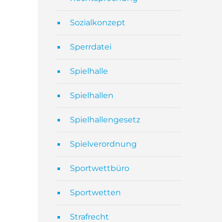
Sozialkonzept
Sperrdatei
Spielhalle
Spielhallen
Spielhallengesetz
Spielverordnung
Sportwettbüro
Sportwetten
Strafrecht