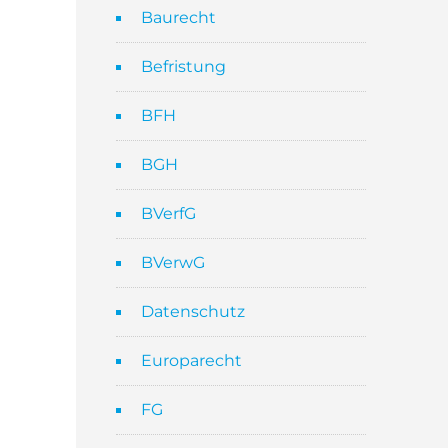
Baurecht
Befristung
BFH
BGH
BVerfG
BVerwG
Datenschutz
Europarecht
FG