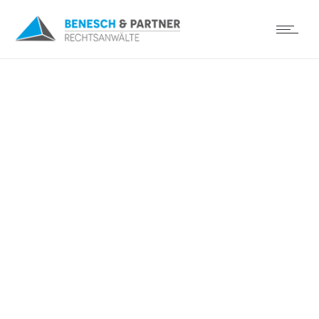
Kanzlei Benesch Winkler
wehrt sich erfolgreich
gegen
Fremdenverkehrsbeitrag
von