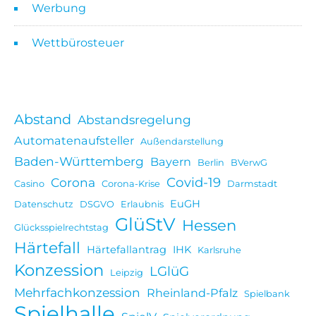
Werbung
Wettbürosteuer
Abstand
Abstandsregelung
Automatenaufsteller
Außendarstellung
Baden-Württemberg
Bayern
Berlin
BVerwG
Covid-19
Corona
Casino
Corona-Krise
Darmstadt
EuGH
Datenschutz
DSGVO
Erlaubnis
GlüStV
Hessen
Glücksspielrechtstag
Härtefall
Härtefallantrag
IHK
Karlsruhe
Konzession
LGlüG
Leipzig
Mehrfachkonzession
Rheinland-Pfalz
Spielbank
Spielhalle