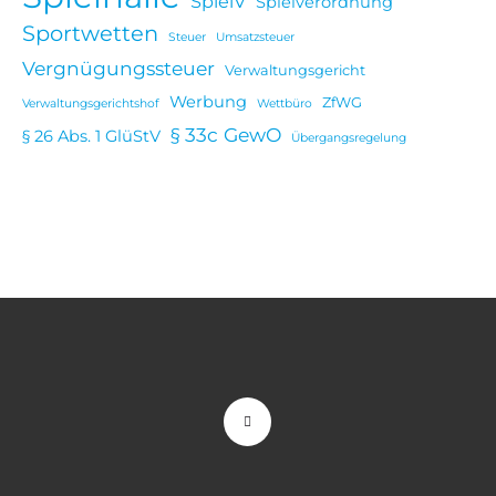
SpielV
Spielverordnung
Sportwetten
Steuer
Umsatzsteuer
Vergnügungssteuer
Verwaltungsgericht
Werbung
ZfWG
Verwaltungsgerichtshof
Wettbüro
§ 33c GewO
§ 26 Abs. 1 GlüStV
Übergangsregelung