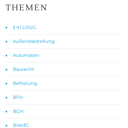
THEMEN
§ 41 LGlüG
Außendarstellung
Automaten
Baurecht
Befristung
BFH
BGH
BVerfG