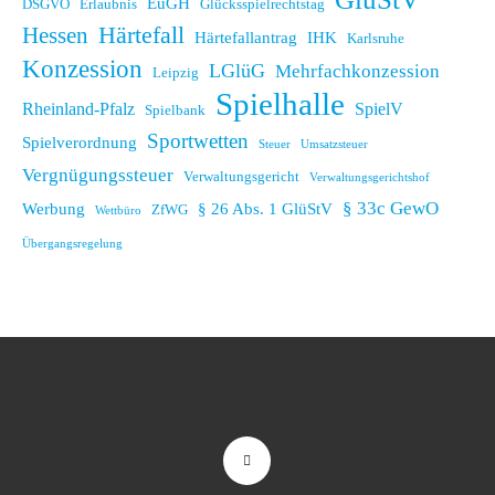
EuGH
DSGVO
Erlaubnis
Glücksspielrechtstag
Hessen
Härtefall
Härtefallantrag
IHK
Karlsruhe
Konzession
LGlüG
Mehrfachkonzession
Leipzig
Spielhalle
Rheinland-Pfalz
SpielV
Spielbank
Sportwetten
Spielverordnung
Steuer
Umsatzsteuer
Vergnügungssteuer
Verwaltungsgericht
Verwaltungsgerichtshof
§ 33c GewO
Werbung
§ 26 Abs. 1 GlüStV
ZfWG
Wettbüro
Übergangsregelung