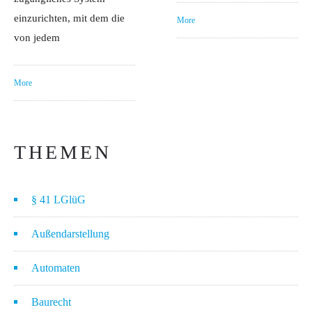
einzurichten, mit dem die
More
von jedem
More
THEMEN
§ 41 LGlüG
Außendarstellung
Automaten
Baurecht