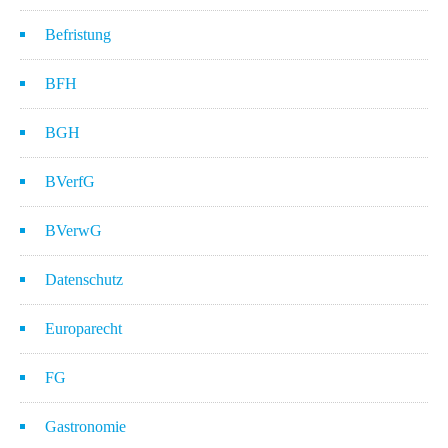
Befristung
BFH
BGH
BVerfG
BVerwG
Datenschutz
Europarecht
FG
Gastronomie