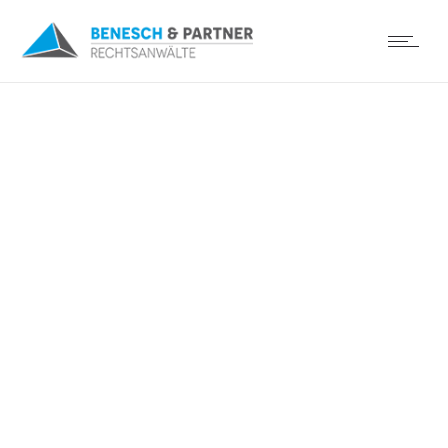
ARbeitgeber