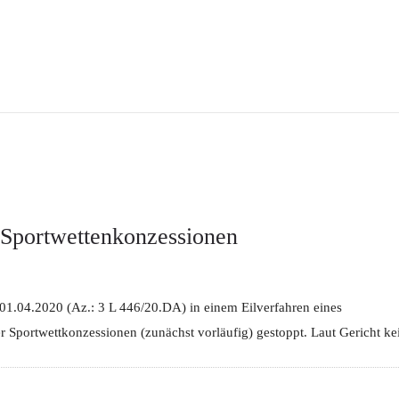
 Sportwettenkonzessionen
01.04.2020 (Az.: 3 L 446/20.DA) in einem Eilverfahren eines
r Sportwettkonzessionen (zunächst vorläufig) gestoppt. Laut Gericht ke