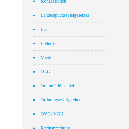
Konzessionen
Landesglücksspielgesetzes
LG
Lotterie
Miete
OLG
Online-Glückspiel
Ordnungswidrigkeiten
OVG/ VGH
Rechtsprechung