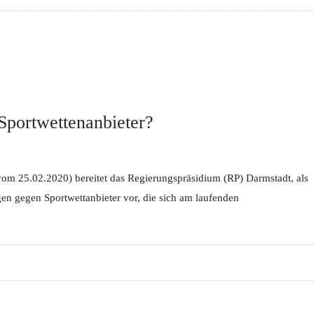
portwettenanbieter?
om 25.02.2020) bereitet das Regierungspräsidium (RP) Darmstadt, als
en gegen Sportwettanbieter vor, die sich am laufenden