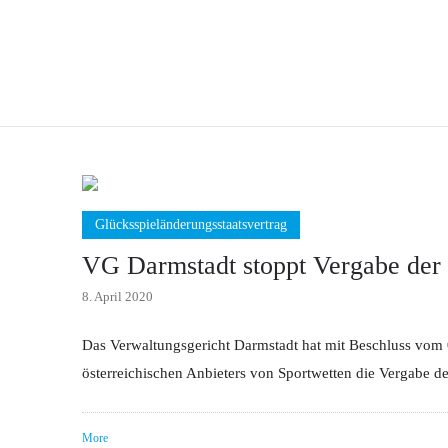
Glücksspieländerungsstaatsvertrag
VG Darmstadt stoppt Vergabe der
8. April 2020
Das Verwaltungsgericht Darmstadt hat mit Beschluss vom 
österreichischen Anbieters von Sportwetten die Vergabe de
More