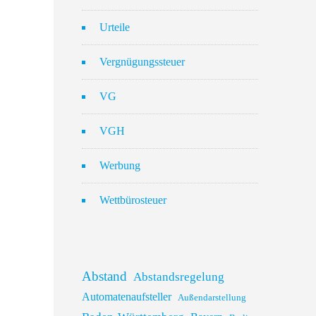
Urteile
Vergnügungssteuer
VG
VGH
Werbung
Wettbürosteuer
Abstand
Abstandsregelung
Automatenaufsteller
Außendarstellung