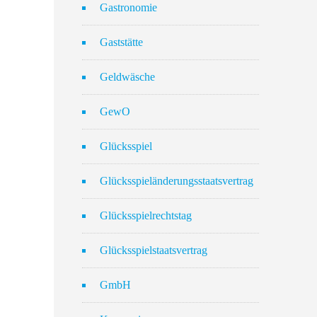
Gastronomie
Gaststätte
Geldwäsche
GewO
Glücksspiel
Glücksspieländerungsstaatsvertrag
Glücksspielrechtstag
Glücksspielstaatsvertrag
GmbH