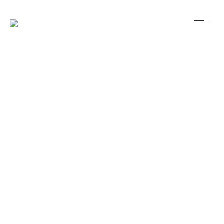
Veränderungssperre