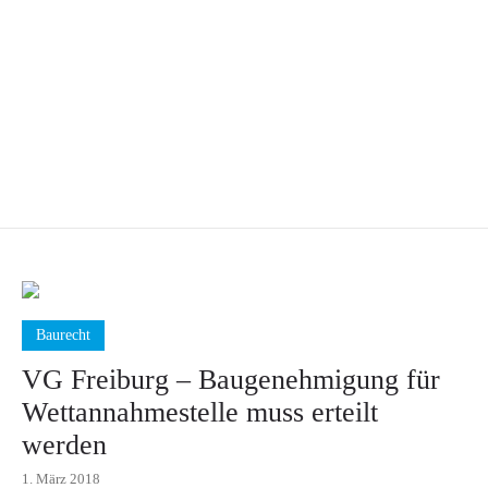
Baurecht
VG Freiburg – Baugenehmigung für
Wettannahmestelle muss erteilt
werden
1. März 2018