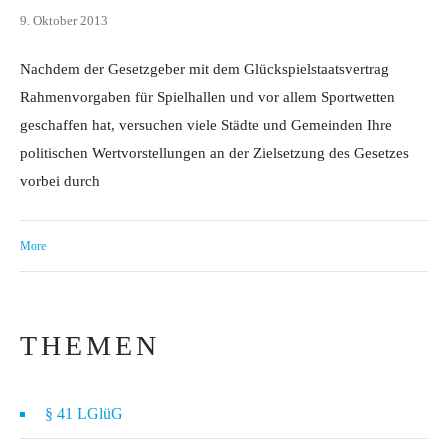
9. Oktober 2013
Nachdem der Gesetzgeber mit dem Glückspielstaatsvertrag
Rahmenvorgaben für Spielhallen und vor allem Sportwetten
geschaffen hat, versuchen viele Städte und Gemeinden Ihre
politischen Wertvorstellungen an der Zielsetzung des Gesetzes
vorbei durch
More
THEMEN
§ 41 LGlüG