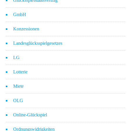
Glücksspielstaatsvertrag
GmbH
Konzessionen
Landesglücksspielgesetzes
LG
Lotterie
Miete
OLG
Online-Glückspiel
Ordnungswidrigkeiten