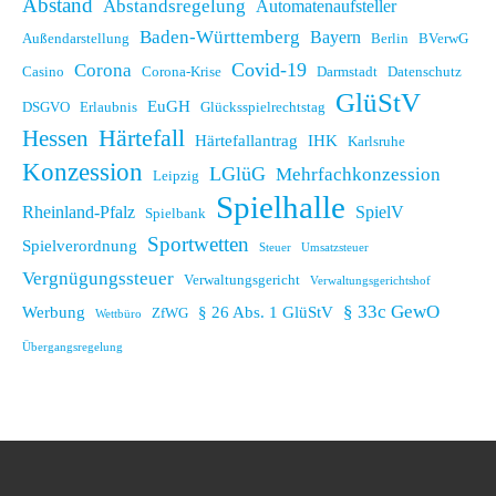
Abstand
Abstandsregelung
Automatenaufsteller
Baden-Württemberg
Bayern
Außendarstellung
Berlin
BVerwG
Covid-19
Corona
Casino
Corona-Krise
Darmstadt
Datenschutz
GlüStV
EuGH
DSGVO
Erlaubnis
Glücksspielrechtstag
Hessen
Härtefall
Härtefallantrag
IHK
Karlsruhe
Konzession
LGlüG
Mehrfachkonzession
Leipzig
Spielhalle
Rheinland-Pfalz
SpielV
Spielbank
Sportwetten
Spielverordnung
Steuer
Umsatzsteuer
Vergnügungssteuer
Verwaltungsgericht
Verwaltungsgerichtshof
§ 33c GewO
Werbung
§ 26 Abs. 1 GlüStV
ZfWG
Wettbüro
Übergangsregelung