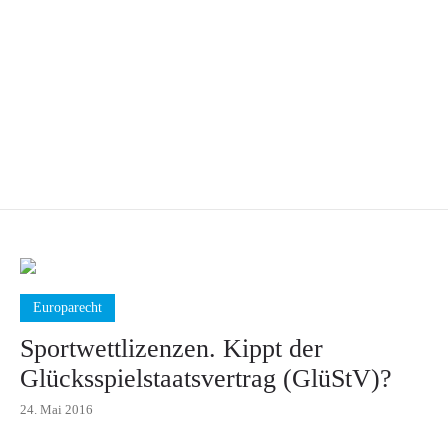
Europarecht
Sportwettlizenzen. Kippt der
Glücksspielstaatsvertrag (GlüStV)?
24. Mai 2016