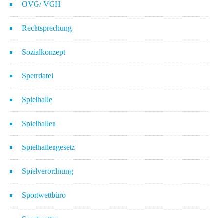
OVG/ VGH
Rechtsprechung
Sozialkonzept
Sperrdatei
Spielhalle
Spielhallen
Spielhallengesetz
Spielverordnung
Sportwettbüro