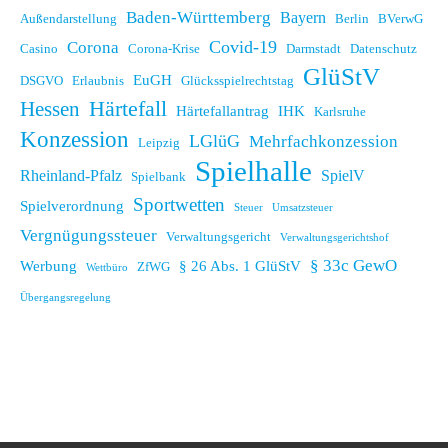
Baden-Württemberg
Bayern
Außendarstellung
Berlin
BVerwG
Covid-19
Corona
Casino
Corona-Krise
Darmstadt
Datenschutz
GlüStV
EuGH
DSGVO
Erlaubnis
Glücksspielrechtstag
Hessen
Härtefall
Härtefallantrag
IHK
Karlsruhe
Konzession
LGlüG
Mehrfachkonzession
Leipzig
Spielhalle
Rheinland-Pfalz
SpielV
Spielbank
Sportwetten
Spielverordnung
Steuer
Umsatzsteuer
Vergnügungssteuer
Verwaltungsgericht
Verwaltungsgerichtshof
§ 33c GewO
Werbung
§ 26 Abs. 1 GlüStV
ZfWG
Wettbüro
Übergangsregelung