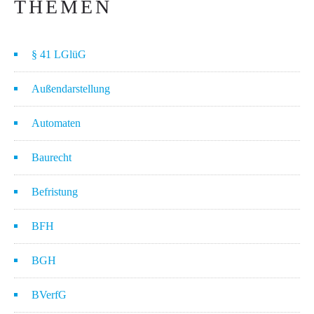
THEMEN
§ 41 LGlüG
Außendarstellung
Automaten
Baurecht
Befristung
BFH
BGH
BVerfG