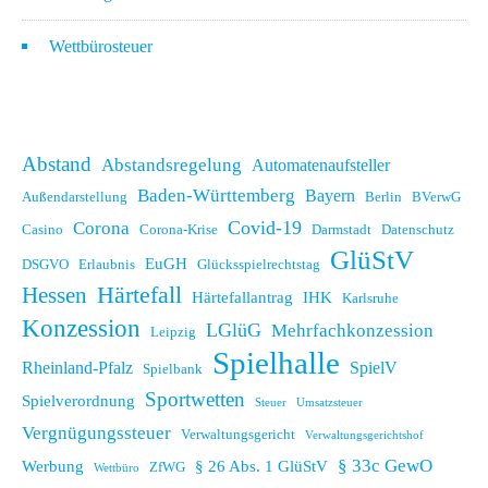
Wettbürosteuer
Abstand
Abstandsregelung
Automatenaufsteller
Baden-Württemberg
Bayern
Außendarstellung
Berlin
BVerwG
Covid-19
Corona
Casino
Corona-Krise
Darmstadt
Datenschutz
GlüStV
EuGH
DSGVO
Erlaubnis
Glücksspielrechtstag
Hessen
Härtefall
Härtefallantrag
IHK
Karlsruhe
Konzession
LGlüG
Mehrfachkonzession
Leipzig
Spielhalle
Rheinland-Pfalz
SpielV
Spielbank
Sportwetten
Spielverordnung
Steuer
Umsatzsteuer
Vergnügungssteuer
Verwaltungsgericht
Verwaltungsgerichtshof
§ 33c GewO
Werbung
§ 26 Abs. 1 GlüStV
ZfWG
Wettbüro